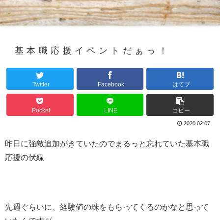
基本職応援イベントだぁっ！
Twitter
Facebook
はてブ
Pocket
LINE
コピー
2020.02.07
昨日に強敵追加がきていたのでまるっと忘れていた基本職
応援の伏線
先週ぐらいに、経験値の珠をもらってくるのかなと思って