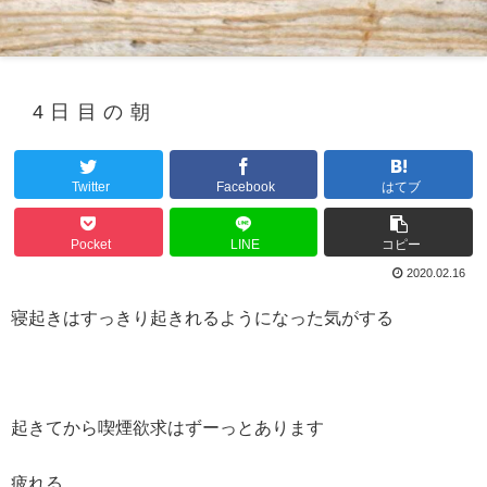
4日目の朝
Twitter
Facebook
はてブ
Pocket
LINE
コピー
2020.02.16
寝起きはすっきり起きれるようになった気がする
起きてから喫煙欲求はずーっとあります
疲れる