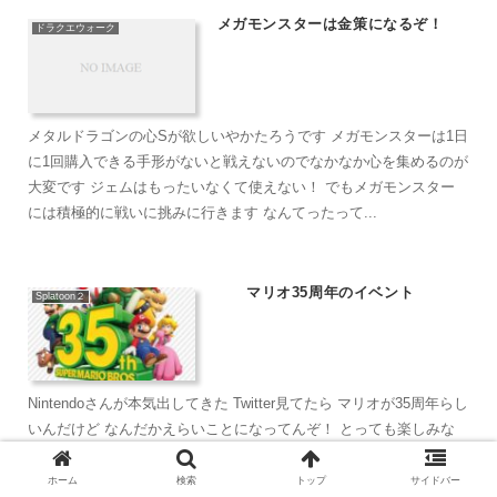
メガモンスターは金策になるぞ！
ドラクエウォーク
メタルドラゴンの心Sが欲しいやかたろうです メガモンスターは1日
に1回購入できる手形がないと戦えないのでなかなか心を集めるのが
大変です ジェムはもったいなくて使えない！ でもメガモンスター
には積極的に戦いに挑みに行きます なんてったって...
マリオ35周年のイベント
Splatoon２
Nintendoさんが本気出してきた Twitter見てたら マリオが35周年らし
いんだけど なんだかえらいことになってんぞ！ とっても楽しみな
ことがこれから起こりそうだ！ SUPER MARIO 3D COLLECTION
SUPE...
ホーム
検索
トップ
サイドバー