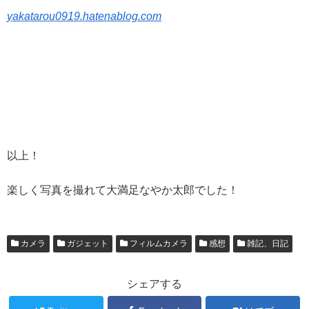
yakatarou0919.hatenablog.com
以上！
楽しく写真を撮れて大満足なやか太郎でした！
カメラ
ガジェット
フィルムカメラ
感想
雑記、日記
シェアする