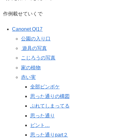
作例載せていくで
Canonet Ql17
公園の入り口
遊具の写真
こじろうの写真
家の植物
赤い実
全部ピンボケ
思った通りの構図
ぶれてしまってる
思った通り
ピント…
思った通りpart２