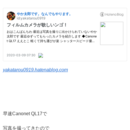
yakatarou0919.hatenablog.com
早速Canonet QL17で
写真を撮ってきたので