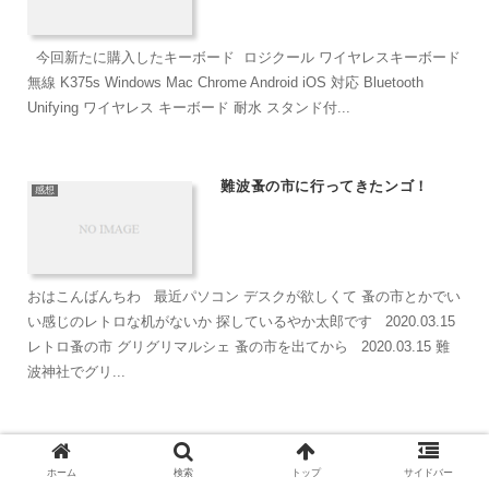
今回新たに購入したキーボード ロジクール ワイヤレスキーボード
無線 K375s Windows Mac Chrome Android iOS 対応 Bluetooth
Unifying ワイヤレス キーボード 耐水 スタンド付...
難波蚤の市に行ってきたンゴ！
感想
おはこんばんちわ 最近パソコン デスクが欲しくて 蚤の市とかでい
い感じのレトロな机がないか 探しているやか太郎です 2020.03.15
レトロ蚤の市 グリグリマルシェ 蚤の市を出てから 2020.03.15 難
波神社でグリ...
僕が使っている一眼レフカメラ
カメラ
ホーム
検索
トップ
サイドバー