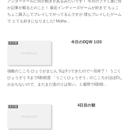
アンダーテールに何か動きがあるみたいです！ 今月のファミ通に何
か記事が載るとのこと！ 最近インディーズゲームが好きで ちょこ
ちょこ購入してプレイしてやってるんですが 僕もプレイしたゲーム
で とても好きになりました! Mothe...
今日のDQW 1/20
未分類
強敵のこころ ひょうがまじん Sは3つできたので一旦終了！ うごく
ひょうぞう Sまで6割程度 「うごくひょうぞう」のこころがほぼDし
かおちないので、まだまだ道のりは長い。１週間で6割程...
4日目の朝
未分類