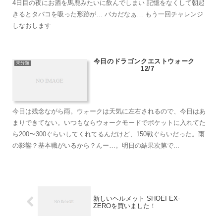
4日目の夜にお酒を馬鹿みたいに飲んでしまい 記憶をなくして朝起
きるとタバコを吸った形跡が… バカだなぁ… もう一回チャレンジ
しなおします
今日のドラゴンクエストウォーク
未分類
12/7
今日は残念ながら雨。ウォークは天気に左右されるので、今日はあ
まりできてない。いつもならウォークモードでポケットに入れてた
ら200〜300ぐらいしてくれてるんだけど、150戦ぐらいだった。雨
の影響？基本職がいるから？んー…。明日の結果次第で...
新しいヘルメット SHOEI EX-
ZEROを買いました！